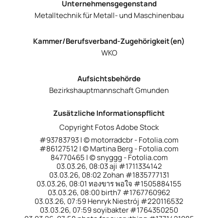
Unternehmensgegenstand
Metalltechnik für Metall- und Maschinenbau
Kammer/Berufsverband-Zugehörigkeit(en)
WKO
Aufsichtsbehörde
Bezirkshauptmannschaft Gmunden
Zusätzliche Informationspflicht
Copyright Fotos Adobe Stock
#93783793 | © motorradcbr - Fotolia.com
#86127512 | © Martina Berg - Fotolia.com
84770465 | © snyggg - Fotolia.com
03.03.26, 08:03 aji #1711334142
03.03.26, 08:02 Zohan #1835777131
03.03.26, 08:01 ทองขาร พอใจ #1505884155
03.03.26, 08:00 birth7 #1767760962
03.03.26, 07:59 Henryk Niestrój #220116532
03.03.26, 07:59 soyibakter #1764350250