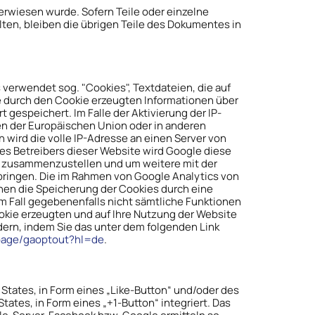
erwiesen wurde. Sofern Teile oder einzelne
lten, bleiben die übrigen Teile des Dokumentes in
verwendet sog. "Cookies", Textdateien, die auf
e durch den Cookie erzeugten Informationen über
gespeichert. Im Falle der Aktivierung der IP-
en der Europäischen Union oder in anderen
wird die volle IP-Adresse an einen Server von
des Betreibers dieser Website wird Google diese
n zusammenzustellen und um weitere mit der
ringen. Die im Rahmen von Google Analytics von
nen die Speicherung der Cookies durch eine
em Fall gegebenenfalls nicht sämtliche Funktionen
okie erzeugten und auf Ihre Nutzung der Website
dern, indem Sie das unter dem folgenden Link
lpage/gaoptout?hl=de
.
 States, in Form eines „Like-Button“ und/oder des
ates, in Form eines „+1-Button“ integriert. Das