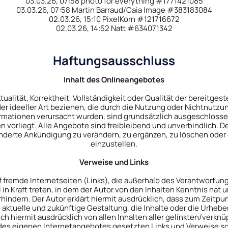
03.03.26, 07:58 photo for everything #1771421085
03.03.26, 07:58 Martin Barraud/Caia Image #383183084
02.03.26, 15:10 PixelKorn #121716672
02.03.26, 14:52 Natt #634071342
Haftungsausschluss
Inhalt des Onlineangebotes
tualität, Korrektheit, Vollständigkeit oder Qualität der bereitg
der ideeller Art beziehen, die durch die Nutzung oder Nichtnutz
ormationen verursacht wurden, sind grundsätzlich ausgeschlossen
 vorliegt. Alle Angebote sind freibleibend und unverbindlich. Der
erte Ankündigung zu verändern, zu ergänzen, zu löschen oder d
einzustellen.
Verweise und Links
uf fremde Internetseiten (Links), die außerhalb des Verantwortun
 in Kraft treten, in dem der Autor von den Inhalten Kenntnis ha
rhindern. Der Autor erklärt hiermit ausdrücklich, dass zum Zeitpun
 aktuelle und zukünftige Gestaltung, die Inhalte oder die Urhebe
sich hiermit ausdrücklich von allen Inhalten aller gelinkten/verk
lb des eigenen Internetangebotes gesetzten Links und Verweise s