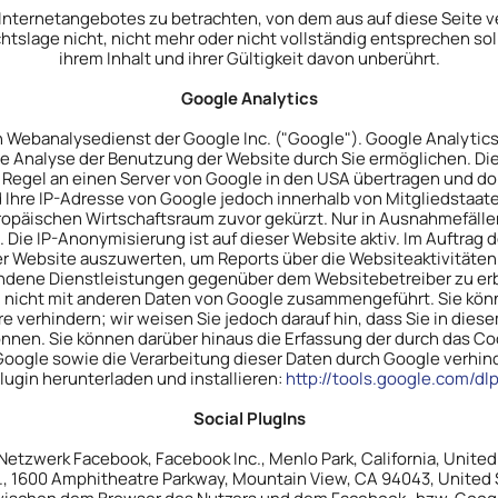
s Internetangebotes zu betrachten, von dem aus auf diese Seite v
slage nicht, nicht mehr oder nicht vollständig entsprechen sol
ihrem Inhalt und ihrer Gültigkeit davon unberührt.
Google Analytics
 Webanalysedienst der Google Inc. ("Google"). Google Analytics 
 Analyse der Benutzung der Website durch Sie ermöglichen. Di
Regel an einen Server von Google in den USA übertragen und dort 
 Ihre IP-Adresse von Google jedoch innerhalb von Mitgliedstaat
äischen Wirtschaftsraum zuvor gekürzt. Nur in Ausnahmefällen 
 Die IP-Anonymisierung ist auf dieser Website aktiv. Im Auftrag 
er Website auszuwerten, um Reports über die Websiteaktivitäte
dene Dienstleistungen gegenüber dem Websitebetreiber zu erb
d nicht mit anderen Daten von Google zusammengeführt. Sie kön
 verhindern; wir weisen Sie jedoch darauf hin, dass Sie in dies
nnen. Sie können darüber hinaus die Erfassung der durch das Co
 Google sowie die Verarbeitung dieser Daten durch Google verhin
ugin herunterladen und installieren:
http://tools.google.com/d
Social PlugIns
etzwerk Facebook, Facebook Inc., Menlo Park, California, United
, 1600 Amphitheatre Parkway, Mountain View, CA 94043, United St