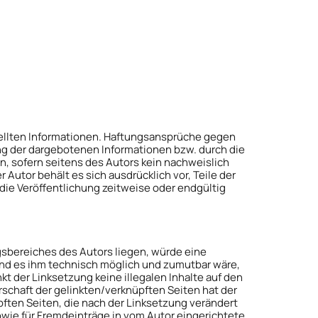
estellten Informationen. Haftungsansprüche gegen
ung der dargebotenen Informationen bzw. durch die
, sofern seitens des Autors kein nachweislich
 Autor behält es sich ausdrücklich vor, Teile der
ie Veröffentlichung zeitweise oder endgültig
gsbereiches des Autors liegen, würde eine
t und es ihm technisch möglich und zumutbar wäre,
kt der Linksetzung keine illegalen Inhalte auf den
rschaft der gelinkten/verknüpften Seiten hat der
nüpften Seiten, die nach der Linksetzung verändert
owie für Fremdeinträge in vom Autor eingerichtete