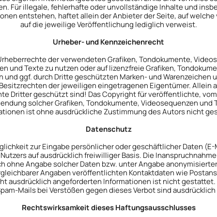
n. Für illegale, fehlerhafte oder unvollständige Inhalte und ins
nen entstehen, haftet allein der Anbieter der Seite, auf welche 
auf die jeweilige Veröffentlichung lediglich verweist.
Urheber- und Kennzeichenrecht
die Urheberrechte der verwendeten Grafiken, Tondokumente, Vide
en und Texte zu nutzen oder auf lizenzfreie Grafiken, Tondokum
en und ggf. durch Dritte geschützten Marken- und Warenzeichen
Besitzrechten der jeweiligen eingetragenen Eigentümer. Allein a
 Dritter geschützt sind! Das Copyright für veröffentlichte, vom 
erwendung solcher Grafiken, Tondokumente, Videosequenzen und 
ationen ist ohne ausdrückliche Zustimmung des Autors nicht ges
Datenschutz
lichkeit zur Eingabe persönlicher oder geschäftlicher Daten (E
 Nutzers auf ausdrücklich freiwilliger Basis. Die Inanspruchnahm
ch ohne Angabe solcher Daten bzw. unter Angabe anonymisierter
leichbarer Angaben veröffentlichten Kontaktdaten wie Postans
t ausdrücklich angeforderten Informationen ist nicht gestattet.
am-Mails bei Verstößen gegen dieses Verbot sind ausdrücklich
Rechtswirksamkeit dieses Haftungsausschlusses