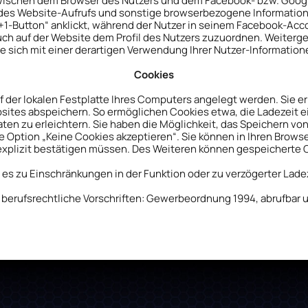
zwischen dem Browser des Nutzers und dem Facebook- bzw. Googl
des Website-Aufrufs und sonstige browserbezogene Informatione
+1-Button“ anklickt, während der Nutzer in seinem Facebook-Acco
ch auf der Website dem Profil des Nutzers zuzuordnen. Weiterg
e sich mit einer derartigen Verwendung Ihrer Nutzer-Informatio
Cookies
uf der lokalen Festplatte Ihres Computers angelegt werden. Sie 
sites abspeichern. So ermöglichen Cookies etwa, die Ladezeit 
ten zu erleichtern. Sie haben die Möglichkeit, das Speichern vo
e Option „Keine Cookies akzeptieren“. Sie können in Ihren Browse
explizit bestätigen müssen. Des Weiteren können gespeicherte C
nn es zu Einschränkungen in der Funktion oder zu verzögerter Lad
erufsrechtliche Vorschriften: Gewerbeordnung 1994, abrufbar 