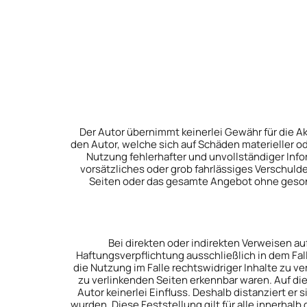
Der Autor übernimmt keinerlei Gewähr für die Ak
den Autor, welche sich auf Schäden materieller o
Nutzung fehlerhafter und unvollständiger Inf
vorsätzliches oder grob fahrlässiges Verschulden
Seiten oder das gesamte Angebot ohne gesond
Bei direkten oder indirekten Verweisen a
Haftungsverpflichtung ausschließlich in dem Fall
die Nutzung im Falle rechtswidriger Inhalte zu ve
zu verlinkenden Seiten erkennbar waren. Auf die
Autor keinerlei Einfluss. Deshalb distanziert er 
wurden. Diese Feststellung gilt für alle innerha